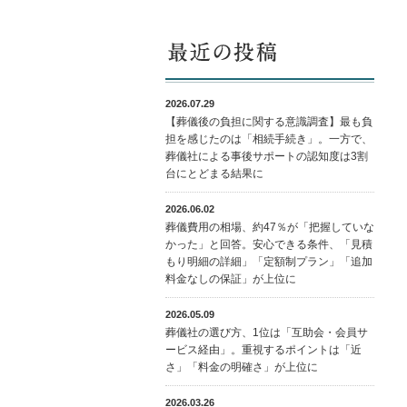
2026.07.29
【葬儀後の負担に関する意識調査】最も負
担を感じたのは「相続手続き」。一方で、
葬儀社による事後サポートの認知度は3割
台にとどまる結果に
2026.06.02
葬儀費用の相場、約47％が「把握していな
かった」と回答。安心できる条件、「見積
もり明細の詳細」「定額制プラン」「追加
料金なしの保証」が上位に
2026.05.09
葬儀社の選び方、1位は「互助会・会員サ
ービス経由」。重視するポイントは「近
さ」「料金の明確さ」が上位に
2026.03.26